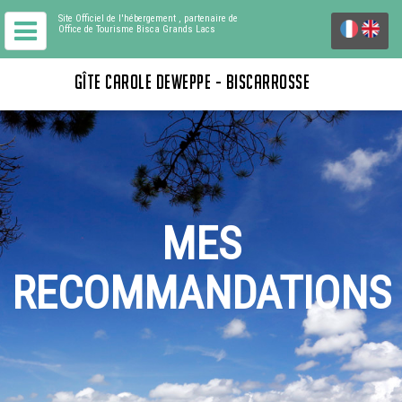
Site Officiel de l'hébergement
, partenaire de
Office de Tourisme Bisca Grands Lacs
GÎTE CAROLE DEWEPPE - BISCARROSSE
MES
RECOMMANDATIONS